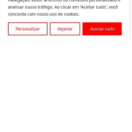
analisar nosso tráfego. Ao clicar em “Aceitar tudo”, você
concorda com nosso uso de cookies.
Personalizar
Rejeitar
Aceitar tudo
Av. Padre Tarcísio, 1715 - Sete Lagoas
31 3774-1818
31 98504-1818
MENU
Quem somos