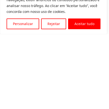
analisar nosso tráfego. Ao clicar em “Aceitar tudo”, você
concorda com nosso uso de cookies.
Personalizar
Rejeitar
Aceitar tudo
Av. Padre Tarcísio, 1715 - Sete Lagoas
31 3774-1818
31 98504-1818
MENU
Quem somos