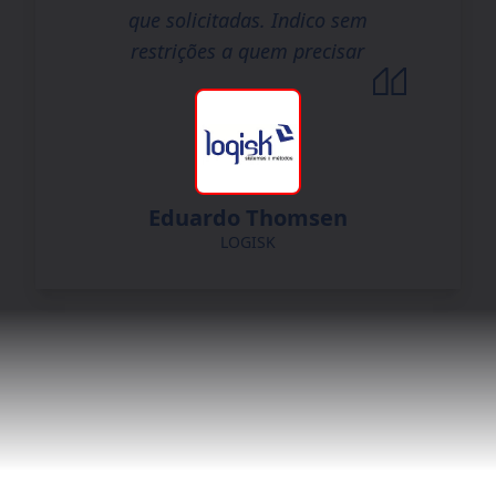
que solicitadas. Indico sem
restrições a quem precisar
Eduardo Thomsen
LOGISK