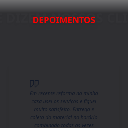
DEPOIMENTOS
Em recente reforma na minha
casa usei os serviços e fiquei
muito satisfeito. Entrega e
coleta do material no horário
combinado todas as vezes