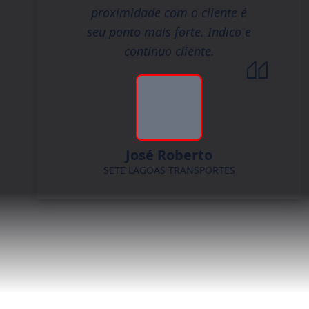
proximidade com o cliente é
seu ponto mais forte. Indico e
continuo cliente.
José Roberto
SETE LAGOAS TRANSPORTES