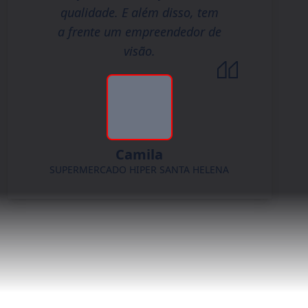
qualidade. E além disso, tem
a frente um empreendedor de
visão.
Camila
SUPERMERCADO HIPER SANTA HELENA