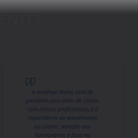
A empresa Railoc está de
parabéns,pois além de contar
com ótimos profissionais,d á
importância ao atendimento
ao cliente, atenção aos
funcionários e foco na