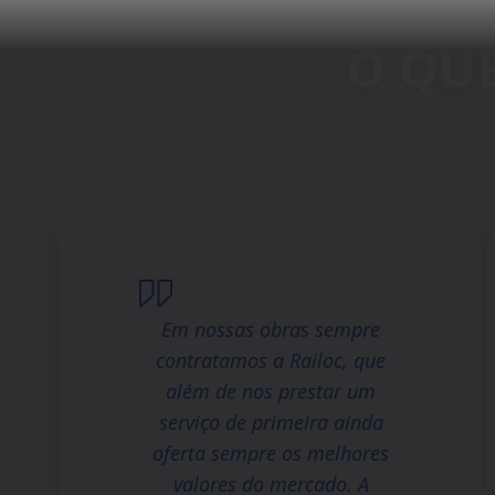
Em nossas obras sempre
contratamos a Railoc, que
além de nos prestar um
serviço de primeira ainda
oferta sempre os melhores
valores do mercado. A