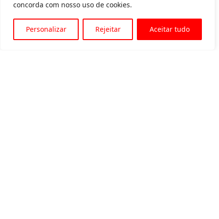
concorda com nosso uso de cookies.
Personalizar
Rejeitar
Aceitar tudo
Av. Padre Tarcísio, 1715 - Sete Lagoas
31 3774-1818
31 98504-1818
MENU
Quem somos
Equipamentos para locação
Eventos