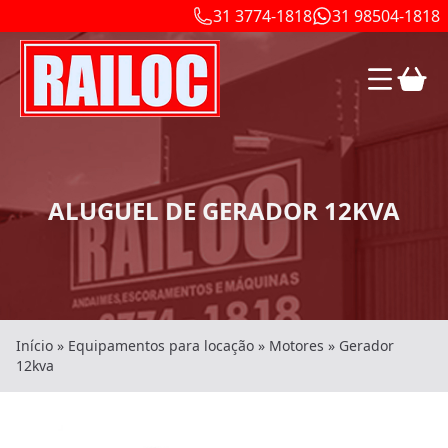
31 3774-1818
31 98504-1818
ALUGUEL DE GERADOR 12KVA
Início
»
Equipamentos para locação
»
Motores
»
Gerador
12kva