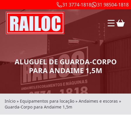
31 3774-1818
31 98504-1818
ALUGUEL DE GUARDA-CORPO
PARA ANDAIME 1,5M
Início
»
Equipamentos para locação
»
Andaimes e escoras
»
Guarda-Corpo para Andaime 1,5m