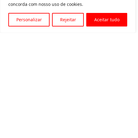
concorda com nosso uso de cookies.
Personalizar
Rejeitar
Aceitar tudo
Av. Padre Tarcísio, 1715 - Sete Lagoas
31 3774-1818
31 98504-1818
MENU
Quem somos
Equipamentos para locação